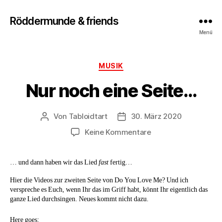
Röddermunde & friends
Menü
Kategorien
MUSIK
Nur noch eine Seite…
Von
Tabloidtart
30. März 2020
Beitragsautor
Beitragsdatum
zu
Keine Kommentare
Nur
noch
… und dann haben wir das Lied
fast
fertig…
eine
Seite…
Hier die Videos zur zweiten Seite von Do You Love Me? Und ich
verspreche es Euch, wenn Ihr das im Griff habt, könnt Ihr eigentlich das
ganze Lied durchsingen. Neues kommt nicht dazu.
Here goes: