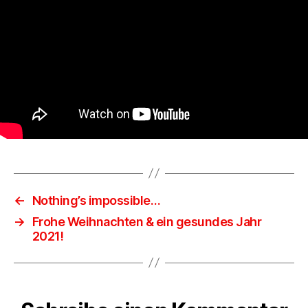
←
Nothing’s impossible…
→
Frohe Weihnachten & ein gesundes Jahr
2021!